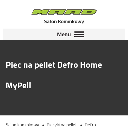
Salon Kominkowy
Menu
Piec na pellet Defro Home
MyPell
Salon kominkowy
Piecyki na pellet
Defro